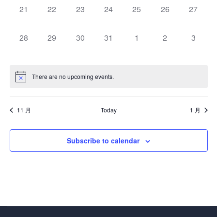
S
v
v
v
v
v
v
v
d
,
,
,
,
,
,
,
0
0
0
0
0
0
0
21
22
23
24
25
26
27
t
t
t
t
t
t
t
w
e
e
e
e
e
e
e
e
e
e
e
e
e
e
e
s
s
s
s
s
s
s
a
n
n
n
n
n
n
n
s
v
v
v
v
v
v
v
,
,
,
,
,
,
,
0
0
0
0
0
0
0
28
29
30
31
1
2
3
t
t
t
t
t
t
t
a
e
e
e
e
e
e
e
r
N
e
e
e
e
e
e
e
s
s
s
s
s
s
s
n
n
n
n
n
n
n
r
v
v
v
v
v
v
v
a
,
,
,
,
,
,
,
o
t
t
t
t
t
t
t
e
e
e
e
e
e
e
v
There are no upcoming events.
s
s
s
s
s
s
s
c
f
n
n
n
n
n
n
n
,
,
,
,
,
,
,
i
t
t
t
t
t
t
t
h
E
s
s
s
s
s
s
s
g
11 月
Today
1 月
a
,
,
,
,
,
,
,
v
a
n
e
t
Subscribe to calendar
d
i
n
o
V
t
n
i
s