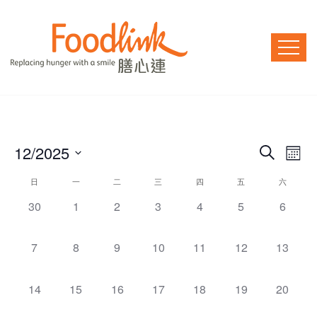
E
12/2025
E
Search
Mont
v
Select
v
C
日
一
二
三
四
五
六
date.
e
0
0
0
0
0
0
0
30
1
2
3
4
5
e
6
a
n
e
e
e
e
e
e
e
n
l
v
v
v
v
v
v
v
t
0
0
0
0
0
0
0
7
8
9
10
11
12
13
e
e
e
e
e
e
e
t
e
e
e
e
e
e
e
V
e
n
n
n
n
n
n
n
v
v
v
v
v
v
v
0
0
0
0
0
0
0
14
15
16
17
18
19
20
i
t
t
t
t
t
t
t
s
n
e
e
e
e
e
e
e
e
e
e
e
e
e
e
s
s
s
s
s
s
s
e
n
n
n
n
n
n
n